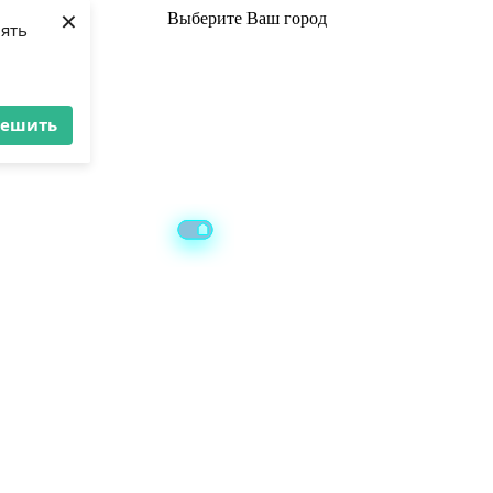
×
Выберите
Ваш город
лять
решить