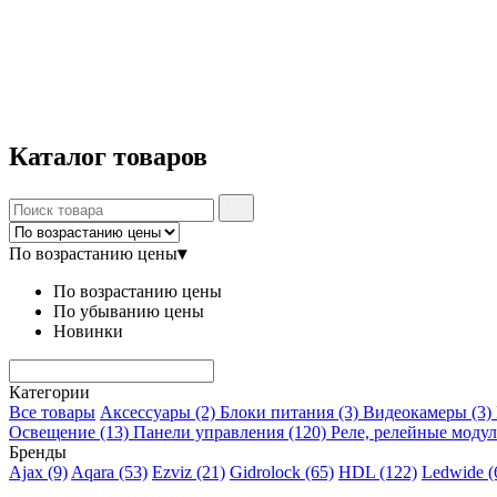
Каталог
товаров
По возрастанию цены
▾
По возрастанию цены
По убыванию цены
Новинки
Категории
Все товары
Аксессуары
(2)
Блоки питания
(3)
Видеокамеры
(3)
Освещение
(13)
Панели управления
(120)
Реле, релейные моду
Бренды
Ajax
(9)
Aqara
(53)
Ezviz
(21)
Gidrolock
(65)
HDL
(122)
Ledwide
(