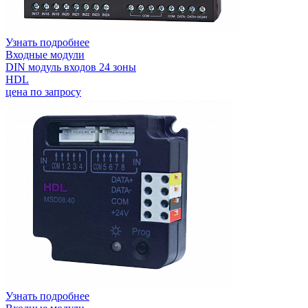
Узнать подробнее
Входные модули
DIN модуль входов 24 зоны
HDL
цена по запросу
Узнать подробнее