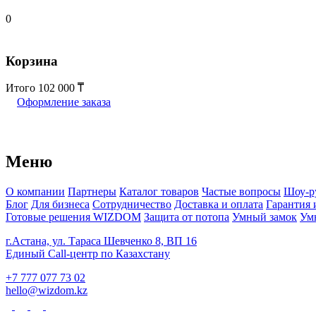
0
Корзина
Итого
102 000
Оформление заказа
Меню
О компании
Партнеры
Каталог товаров
Частые вопросы
Шоу-р
Блог
Для бизнеса
Сотрудничество
Доставка и оплата
Гарантия 
Готовые решения WIZDOM
Защита от потопа
Умный замок
Ум
г.Астана, ул. Тараса Шевченко 8, ВП 16
Единый Call-центр по Казахстану
+7 777 077 73 02
hello@wizdom.kz