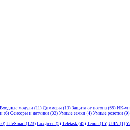
Входные модули
(11)
Диммеры
(13)
Защита от потопа
(65)
ИК-уп
ли
(6)
Сенсоры и датчики
(33)
Умные замки
(4)
Умные розетки
(9)
60)
LifeSmart
(123)
Luxgreen
(5)
Teletask
(45)
Tenon
(15)
UJIN
(1)
Y