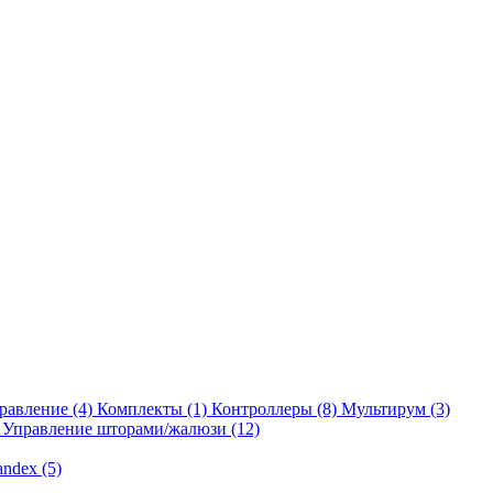
равление
(4)
Комплекты
(1)
Контроллеры
(8)
Мультирум
(3)
Управление шторами/жалюзи
(12)
andex
(5)