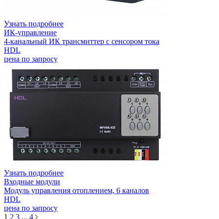
Узнать подробнее
ИК-управление
4-канальный ИК трансмиттер с сенсором тока
HDL
цена по запросу
Узнать подробнее
Входные модули
Модуль управления отоплением, 6 каналов
HDL
цена по запросу
1
2
3
...
4