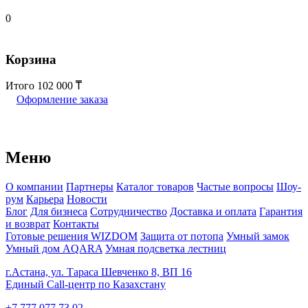
0
Корзина
Итого
102 000
Оформление заказа
Меню
О компании
Партнеры
Каталог товаров
Частые вопросы
Шоу-
рум
Карьера
Новости
Блог
Для бизнеса
Сотрудничество
Доставка и оплата
Гарантия
и возврат
Контакты
Готовые решения WIZDOM
Защита от потопа
Умный замок
Умный дом AQARA
Умная подсветка лестниц
г.Астана, ул. Тараса Шевченко 8, ВП 16
Единый Call-центр по Казахстану
+7 777 077 73 02