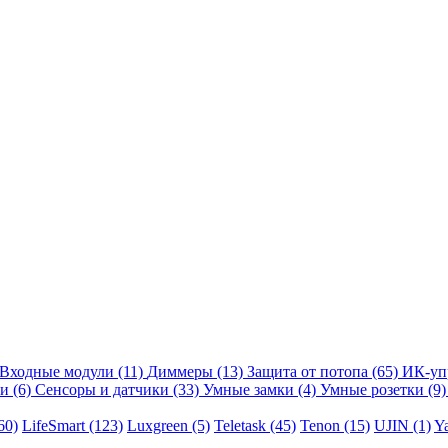
Входные модули
(11)
Диммеры
(13)
Защита от потопа
(65)
ИК-уп
ли
(6)
Сенсоры и датчики
(33)
Умные замки
(4)
Умные розетки
(9)
60)
LifeSmart
(123)
Luxgreen
(5)
Teletask
(45)
Tenon
(15)
UJIN
(1)
Y