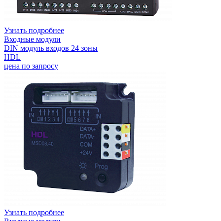
Узнать подробнее
Входные модули
DIN модуль входов 24 зоны
HDL
цена по запросу
Узнать подробнее