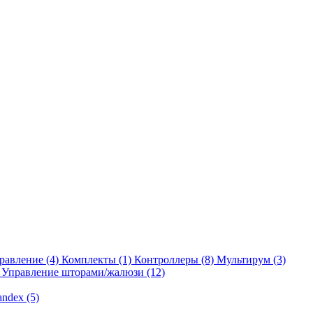
равление
(4)
Комплекты
(1)
Контроллеры
(8)
Мультирум
(3)
Управление шторами/жалюзи
(12)
andex
(5)