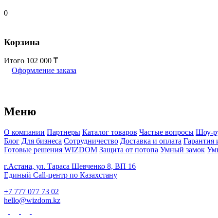
0
Корзина
Итого
102 000
Оформление заказа
Меню
О компании
Партнеры
Каталог товаров
Частые вопросы
Шоу-р
Блог
Для бизнеса
Сотрудничество
Доставка и оплата
Гарантия 
Готовые решения WIZDOM
Защита от потопа
Умный замок
Ум
г.Астана, ул. Тараса Шевченко 8, ВП 16
Единый Call-центр по Казахстану
+7 777 077 73 02
hello@wizdom.kz