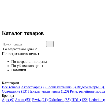
Каталог
товаров
По возрастанию цены
▾
По возрастанию цены
По убыванию цены
Новинки
Категории
Все товары
Аксессуары
(2)
Блоки питания
(3)
Видеокамеры
(3)
Освещение
(13)
Панели управления
(120)
Реле, релейные моду
Бренды
Ajax
(9)
Aqara
(53)
Ezviz
(21)
Gidrolock
(65)
HDL
(122)
Ledwide
(