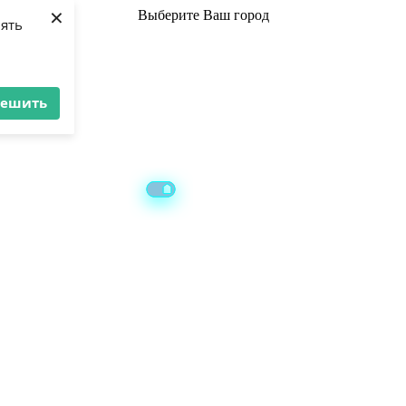
×
Выберите
Ваш город
лять
решить