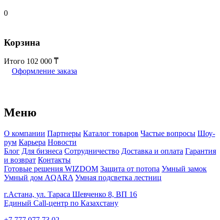
0
Корзина
Итого
102 000
Оформление заказа
Меню
О компании
Партнеры
Каталог товаров
Частые вопросы
Шоу-
рум
Карьера
Новости
Блог
Для бизнеса
Сотрудничество
Доставка и оплата
Гарантия
и возврат
Контакты
Готовые решения WIZDOM
Защита от потопа
Умный замок
Умный дом AQARA
Умная подсветка лестниц
г.Астана, ул. Тараса Шевченко 8, ВП 16
Единый Call-центр по Казахстану
+7 777 077 73 02