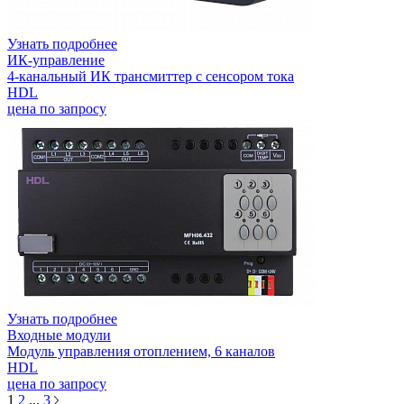
Узнать подробнее
ИК-управление
4-канальный ИК трансмиттер с сенсором тока
HDL
цена по запросу
Узнать подробнее
Входные модули
Модуль управления отоплением, 6 каналов
HDL
цена по запросу
1
2
...
3