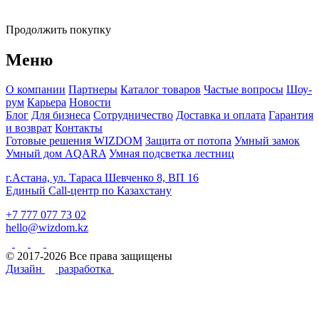
Продолжить покупку
Меню
О компании
Партнеры
Каталог товаров
Частые вопросы
Шоу-
рум
Карьера
Новости
Блог
Для бизнеса
Сотрудничество
Доставка и оплата
Гарантия
и возврат
Контакты
Готовые решения WIZDOM
Защита от потопа
Умный замок
Умный дом AQARA
Умная подсветка лестниц
г.Астана, ул. Тараса Шевченко 8, ВП 16
Единый Call-центр по Казахстану
+7 777 077 73 02
hello@wizdom.kz
© 2017-2026 Все права защищены
Дизайн
разработка