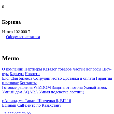
0
Корзина
Итого
102 000
Оформление заказа
Меню
О компании
Партнеры
Каталог товаров
Частые вопросы
Шоу-
рум
Карьера
Новости
Блог
Для бизнеса
Сотрудничество
Доставка и оплата
Гарантия
и возврат
Контакты
Готовые решения WIZDOM
Защита от потопа
Умный замок
Умный дом AQARA
Умная подсветка лестниц
г.Астана, ул. Тараса Шевченко 8, ВП 16
Единый Call-центр по Казахстану
+7 777 077 73 02