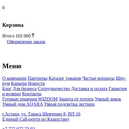
0
Корзина
Итого
102 000
Оформление заказа
Меню
О компании
Партнеры
Каталог товаров
Частые вопросы
Шоу-
рум
Карьера
Новости
Блог
Для бизнеса
Сотрудничество
Доставка и оплата
Гарантия
и возврат
Контакты
Готовые решения WIZDOM
Защита от потопа
Умный замок
Умный дом AQARA
Умная подсветка лестниц
г.Астана, ул. Тараса Шевченко 8, ВП 16
Единый Call-центр по Казахстану
+7 777 077 73 02