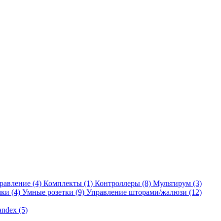
равление
(4)
Комплекты
(1)
Контроллеры
(8)
Мультирум
(3)
мки
(4)
Умные розетки
(9)
Управление шторами/жалюзи
(12)
andex
(5)