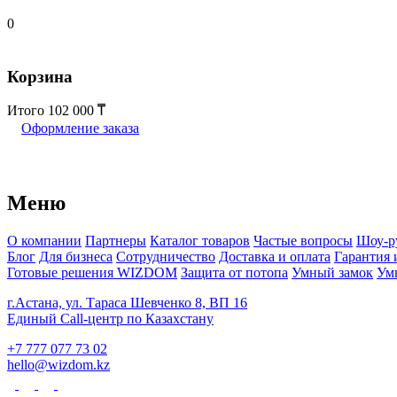
0
Корзина
Итого
102 000
Оформление заказа
Меню
О компании
Партнеры
Каталог товаров
Частые вопросы
Шоу-р
Блог
Для бизнеса
Сотрудничество
Доставка и оплата
Гарантия 
Готовые решения WIZDOM
Защита от потопа
Умный замок
Ум
г.Астана, ул. Тараса Шевченко 8, ВП 16
Единый Call-центр по Казахстану
+7 777 077 73 02
hello@wizdom.kz