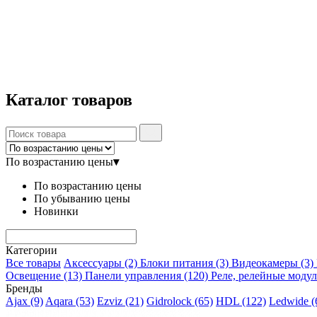
Каталог
товаров
По возрастанию цены
▾
По возрастанию цены
По убыванию цены
Новинки
Категории
Все товары
Аксессуары
(2)
Блоки питания
(3)
Видеокамеры
(3)
Освещение
(13)
Панели управления
(120)
Реле, релейные моду
Бренды
Ajax
(9)
Aqara
(53)
Ezviz
(21)
Gidrolock
(65)
HDL
(122)
Ledwide
(