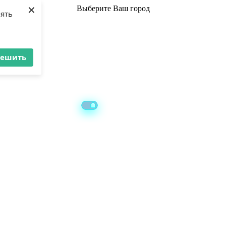
×
Выберите
Ваш город
лять
решить