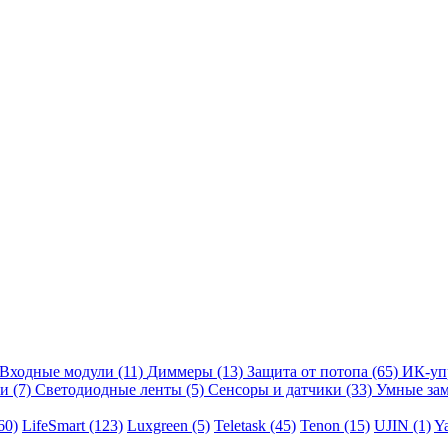
Входные модули
(11)
Диммеры
(13)
Защита от потопа
(65)
ИК-уп
ли
(7)
Светодиодные ленты
(5)
Сенсоры и датчики
(33)
Умные за
60)
LifeSmart
(123)
Luxgreen
(5)
Teletask
(45)
Tenon
(15)
UJIN
(1)
Y