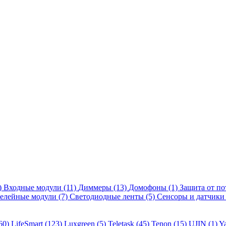
)
Входные модули
(11)
Диммеры
(13)
Домофоны
(1)
Защита от п
релейные модули
(7)
Светодиодные ленты
(5)
Сенсоры и датчик
60)
LifeSmart
(123)
Luxgreen
(5)
Teletask
(45)
Tenon
(15)
UJIN
(1)
Y