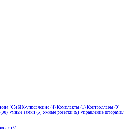
отопа
(65)
ИК-управление
(4)
Комплекты
(1)
Контроллеры
(9)
и
(38)
Умные замки
(5)
Умные розетки
(9)
Управление шторами/
andex
(5)