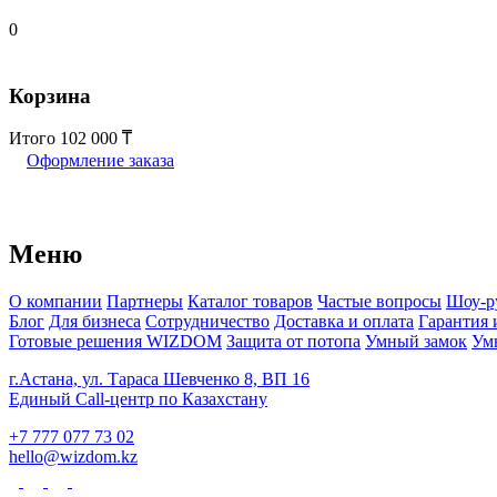
0
Корзина
Итого
102 000
Оформление заказа
Меню
О компании
Партнеры
Каталог товаров
Частые вопросы
Шоу-р
Блог
Для бизнеса
Сотрудничество
Доставка и оплата
Гарантия 
Готовые решения WIZDOM
Защита от потопа
Умный замок
Ум
г.Астана, ул. Тараса Шевченко 8, ВП 16
Единый Call-центр по Казахстану
+7 777 077 73 02
hello@wizdom.kz