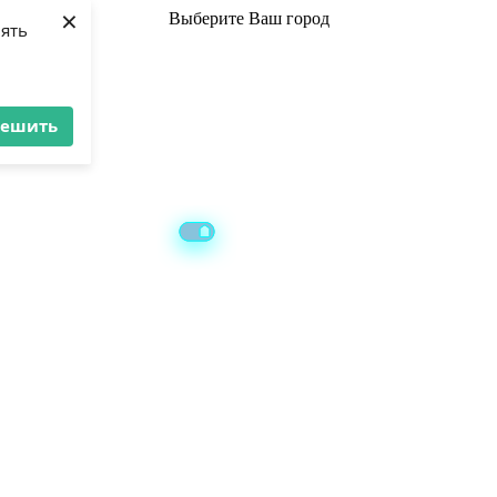
×
Выберите
Ваш город
лять
решить