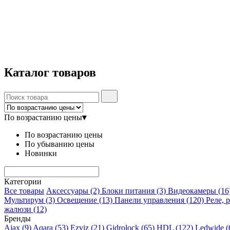
Каталог
товаров
По возрастанию цены
▾
По возрастанию цены
По убыванию цены
Новинки
Категории
Все товары
Аксессуары
(2)
Блоки питания
(3)
Видеокамеры
(16
Мультирум
(3)
Освещение
(13)
Панели управления
(120)
Реле, 
жалюзи
(12)
Бренды
Ajax
(9)
Aqara
(53)
Ezviz
(21)
Gidrolock
(65)
HDL
(122)
Ledwide
(