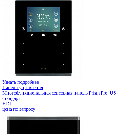
Узнать подробнее
Панели управления
Многофункциональная сенсорная панель Prism Pro, US
стандарт
HDL
цена по запросу