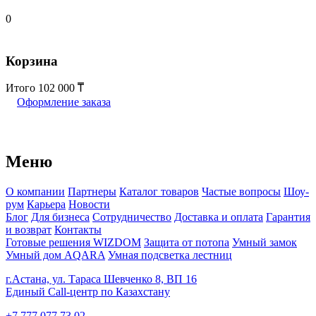
0
Корзина
Итого
102 000
Оформление заказа
Меню
О компании
Партнеры
Каталог товаров
Частые вопросы
Шоу-
рум
Карьера
Новости
Блог
Для бизнеса
Сотрудничество
Доставка и оплата
Гарантия
и возврат
Контакты
Готовые решения WIZDOM
Защита от потопа
Умный замок
Умный дом AQARA
Умная подсветка лестниц
г.Астана, ул. Тараса Шевченко 8, ВП 16
Единый Call-центр по Казахстану
+7 777 077 73 02