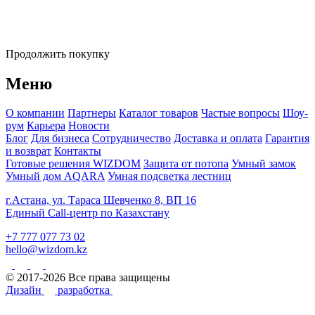
Продолжить покупку
Меню
О компании
Партнеры
Каталог товаров
Частые вопросы
Шоу-
рум
Карьера
Новости
Блог
Для бизнеса
Сотрудничество
Доставка и оплата
Гарантия
и возврат
Контакты
Готовые решения WIZDOM
Защита от потопа
Умный замок
Умный дом AQARA
Умная подсветка лестниц
г.Астана, ул. Тараса Шевченко 8, ВП 16
Единый Call-центр по Казахстану
+7 777 077 73 02
hello@wizdom.kz
© 2017-2026 Все права защищены
Дизайн
разработка