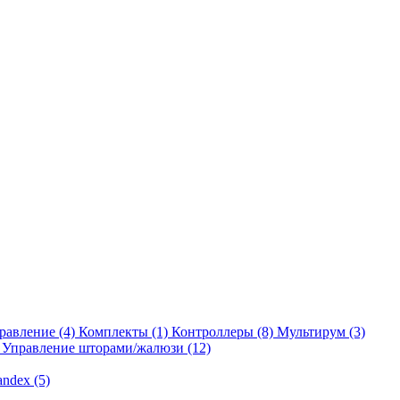
равление
(4)
Комплекты
(1)
Контроллеры
(8)
Мультирум
(3)
Управление шторами/жалюзи
(12)
andex
(5)