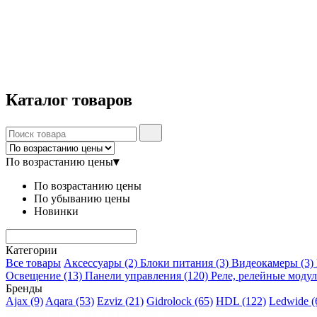
Каталог
товаров
По возрастанию цены
▾
По возрастанию цены
По убыванию цены
Новинки
Категории
Все товары
Аксессуары
(2)
Блоки питания
(3)
Видеокамеры
(3)
Освещение
(13)
Панели управления
(120)
Реле, релейные моду
Бренды
Ajax
(9)
Aqara
(53)
Ezviz
(21)
Gidrolock
(65)
HDL
(122)
Ledwide
(