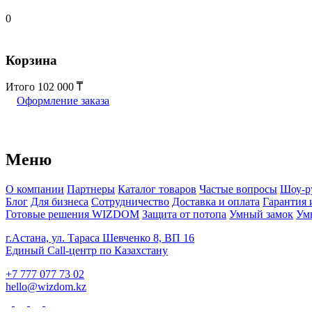
0
Корзина
Итого
102 000
Оформление заказа
Меню
О компании
Партнеры
Каталог товаров
Частые вопросы
Шоу-р
Блог
Для бизнеса
Сотрудничество
Доставка и оплата
Гарантия 
Готовые решения WIZDOM
Защита от потопа
Умный замок
Ум
г.Астана, ул. Тараса Шевченко 8, ВП 16
Единый Call-центр по Казахстану
+7 777 077 73 02
hello@wizdom.kz