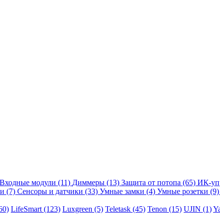
Входные модули
(11)
Диммеры
(13)
Защита от потопа
(65)
ИК-уп
ли
(7)
Сенсоры и датчики
(33)
Умные замки
(4)
Умные розетки
(9)
60)
LifeSmart
(123)
Luxgreen
(5)
Teletask
(45)
Tenon
(15)
UJIN
(1)
Y