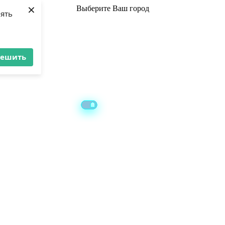
×
Выберите
Ваш город
лять
решить