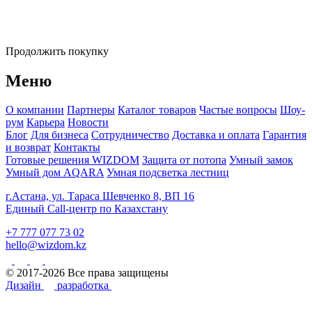
Продолжить покупку
Меню
О компании
Партнеры
Каталог товаров
Частые вопросы
Шоу-
рум
Карьера
Новости
Блог
Для бизнеса
Сотрудничество
Доставка и оплата
Гарантия
и возврат
Контакты
Готовые решения WIZDOM
Защита от потопа
Умный замок
Умный дом AQARA
Умная подсветка лестниц
г.Астана, ул. Тараса Шевченко 8, ВП 16
Единый Call-центр по Казахстану
+7 777 077 73 02
hello@wizdom.kz
© 2017-2026 Все права защищены
Дизайн
разработка