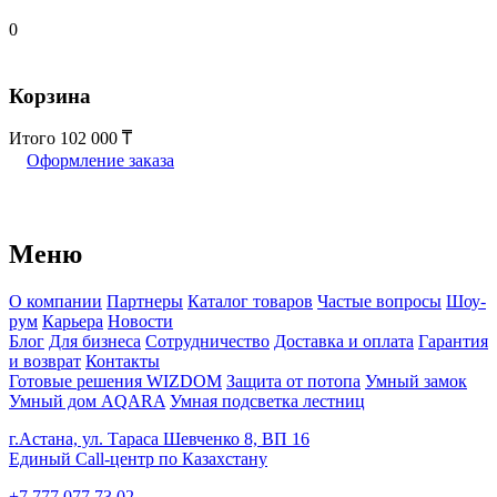
0
Корзина
Итого
102 000
Оформление заказа
Меню
О компании
Партнеры
Каталог товаров
Частые вопросы
Шоу-
рум
Карьера
Новости
Блог
Для бизнеса
Сотрудничество
Доставка и оплата
Гарантия
и возврат
Контакты
Готовые решения WIZDOM
Защита от потопа
Умный замок
Умный дом AQARA
Умная подсветка лестниц
г.Астана, ул. Тараса Шевченко 8, ВП 16
Единый Call-центр по Казахстану
+7 777 077 73 02