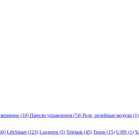
свещение
(10)
Панели управления
(74)
Реле, релейные модули
(1)
60)
LifeSmart
(123)
Luxgreen
(5)
Teletask
(45)
Tenon
(15)
UJIN
(1)
Y