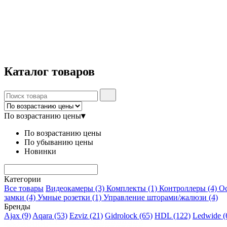
Каталог
товаров
По возрастанию цены
▾
По возрастанию цены
По убыванию цены
Новинки
Категории
Все товары
Видеокамеры
(3)
Комплекты
(1)
Контроллеры
(4)
О
замки
(4)
Умные розетки
(1)
Управление шторами/жалюзи
(4)
Бренды
Ajax
(9)
Aqara
(53)
Ezviz
(21)
Gidrolock
(65)
HDL
(122)
Ledwide
(