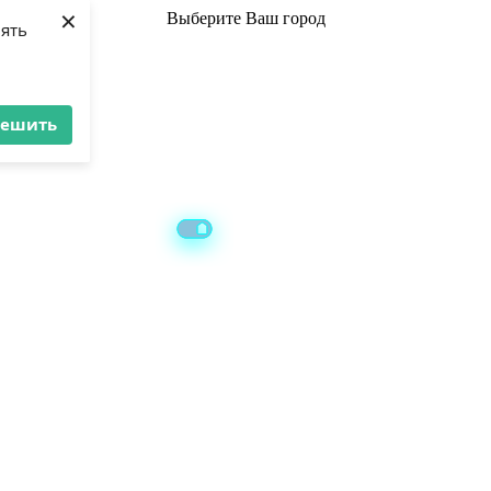
×
Выберите
Ваш город
лять
решить