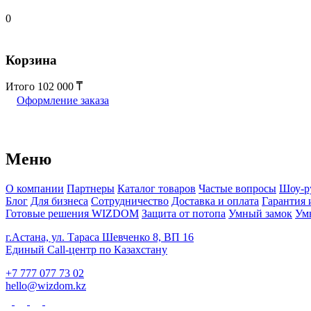
0
Корзина
Итого
102 000
Оформление заказа
Меню
О компании
Партнеры
Каталог товаров
Частые вопросы
Шоу-р
Блог
Для бизнеса
Сотрудничество
Доставка и оплата
Гарантия 
Готовые решения WIZDOM
Защита от потопа
Умный замок
Ум
г.Астана, ул. Тараса Шевченко 8, ВП 16
Единый Call-центр по Казахстану
+7 777 077 73 02
hello@wizdom.kz