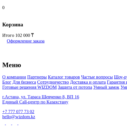
0
Корзина
Итого
102 000
Оформление заказа
Меню
О компании
Партнеры
Каталог товаров
Частые вопросы
Шоу-р
Блог
Для бизнеса
Сотрудничество
Доставка и оплата
Гарантия 
Готовые решения WIZDOM
Защита от потопа
Умный замок
Ум
г.Астана, ул. Тараса Шевченко 8, ВП 16
Единый Call-центр по Казахстану
+7 777 077 73 02
hello@wizdom.kz