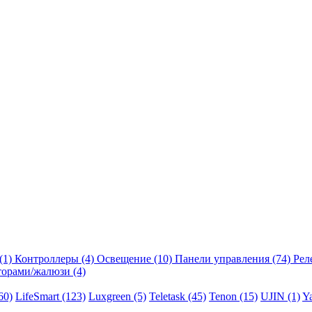
(1)
Контроллеры
(4)
Освещение
(10)
Панели управления
(74)
Рел
торами/жалюзи
(4)
60)
LifeSmart
(123)
Luxgreen
(5)
Teletask
(45)
Tenon
(15)
UJIN
(1)
Y