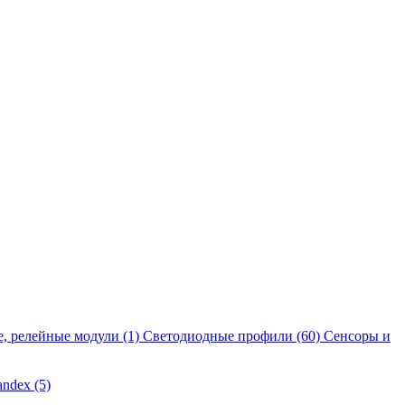
е, релейные модули
(1)
Светодиодные профили
(60)
Сенсоры и
andex
(5)