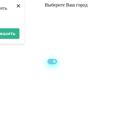
×
Выберите
Ваш город
лять
решить