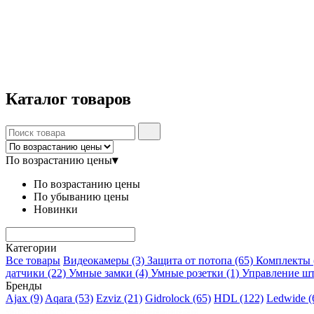
Каталог
товаров
По возрастанию цены
▾
По возрастанию цены
По убыванию цены
Новинки
Категории
Все товары
Видеокамеры
(3)
Защита от потопа
(65)
Комплекты
датчики
(22)
Умные замки
(4)
Умные розетки
(1)
Управление ш
Бренды
Ajax
(9)
Aqara
(53)
Ezviz
(21)
Gidrolock
(65)
HDL
(122)
Ledwide
(