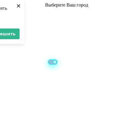
×
Выберите
Ваш город
лять
решить