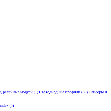
е, релейные модули
(1)
Светодиодные профили
(60)
Сенсоры и
andex
(5)