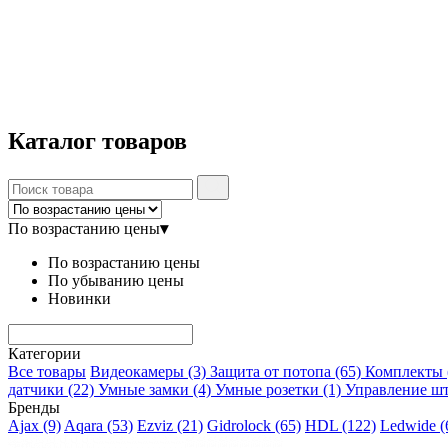
Каталог
товаров
По возрастанию цены
▾
По возрастанию цены
По убыванию цены
Новинки
Категории
Все товары
Видеокамеры
(3)
Защита от потопа
(65)
Комплекты
датчики
(22)
Умные замки
(4)
Умные розетки
(1)
Управление ш
Бренды
Ajax
(9)
Aqara
(53)
Ezviz
(21)
Gidrolock
(65)
HDL
(122)
Ledwide
(