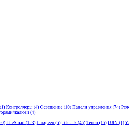
(1)
Контроллеры
(4)
Освещение
(10)
Панели управления
(74)
Рел
торами/жалюзи
(4)
60)
LifeSmart
(123)
Luxgreen
(5)
Teletask
(45)
Tenon
(15)
UJIN
(1)
Y