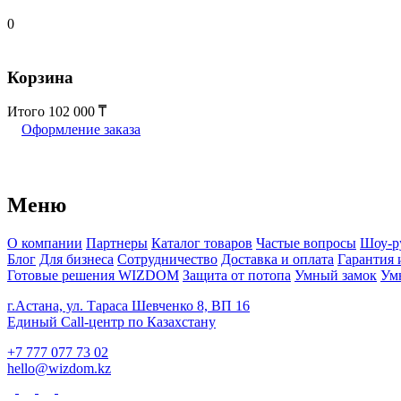
0
Корзина
Итого
102 000
Оформление заказа
Меню
О компании
Партнеры
Каталог товаров
Частые вопросы
Шоу-р
Блог
Для бизнеса
Сотрудничество
Доставка и оплата
Гарантия 
Готовые решения WIZDOM
Защита от потопа
Умный замок
Ум
г.Астана, ул. Тараса Шевченко 8, ВП 16
Единый Call-центр по Казахстану
+7 777 077 73 02
hello@wizdom.kz