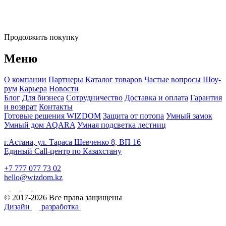
Продолжить покупку
Меню
О компании
Партнеры
Каталог товаров
Частые вопросы
Шоу-
рум
Карьера
Новости
Блог
Для бизнеса
Сотрудничество
Доставка и оплата
Гарантия
и возврат
Контакты
Готовые решения WIZDOM
Защита от потопа
Умный замок
Умный дом AQARA
Умная подсветка лестниц
г.Астана, ул. Тараса Шевченко 8, ВП 16
Единый Call-центр по Казахстану
+7 777 077 73 02
hello@wizdom.kz
© 2017-2026 Все права защищены
Дизайн
разработка