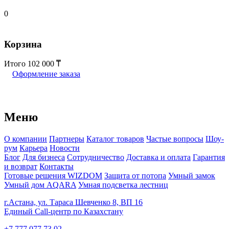
0
Корзина
Итого
102 000
Оформление заказа
Меню
О компании
Партнеры
Каталог товаров
Частые вопросы
Шоу-
рум
Карьера
Новости
Блог
Для бизнеса
Сотрудничество
Доставка и оплата
Гарантия
и возврат
Контакты
Готовые решения WIZDOM
Защита от потопа
Умный замок
Умный дом AQARA
Умная подсветка лестниц
г.Астана, ул. Тараса Шевченко 8, ВП 16
Единый Call-центр по Казахстану
+7 777 077 73 02