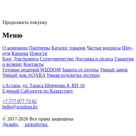
Продолжить покупку
Меню
О компании
Партнеры
Каталог товаров
Частые вопросы
Шоу-
рум
Карьера
Новости
Блог
Для бизнеса
Сотрудничество
Доставка и оплата
Гарантия
и возврат
Контакты
Готовые решения WIZDOM
Защита от потопа
Умный замок
Умный дом AQARA
Умная подсветка лестниц
г.Астана, ул. Тараса Шевченко 8, ВП 16
Единый Call-центр по Казахстану
+7 777 077 73 02
hello@wizdom.kz
© 2017-2026 Все права защищены
Дизайн
разработка