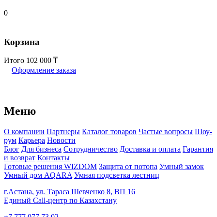
0
Корзина
Итого
102 000
Оформление заказа
Меню
О компании
Партнеры
Каталог товаров
Частые вопросы
Шоу-
рум
Карьера
Новости
Блог
Для бизнеса
Сотрудничество
Доставка и оплата
Гарантия
и возврат
Контакты
Готовые решения WIZDOM
Защита от потопа
Умный замок
Умный дом AQARA
Умная подсветка лестниц
г.Астана, ул. Тараса Шевченко 8, ВП 16
Единый Call-центр по Казахстану
+7 777 077 73 02