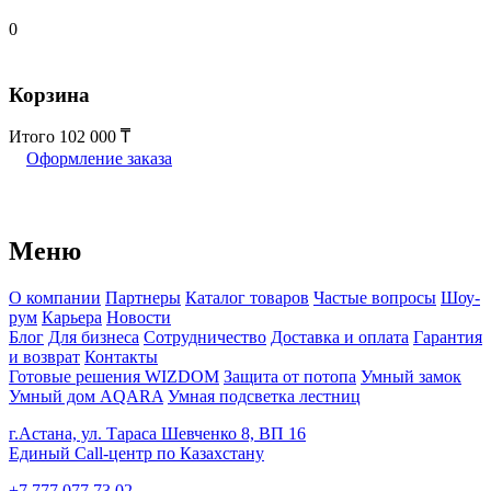
0
Корзина
Итого
102 000
Оформление заказа
Меню
О компании
Партнеры
Каталог товаров
Частые вопросы
Шоу-
рум
Карьера
Новости
Блог
Для бизнеса
Сотрудничество
Доставка и оплата
Гарантия
и возврат
Контакты
Готовые решения WIZDOM
Защита от потопа
Умный замок
Умный дом AQARA
Умная подсветка лестниц
г.Астана, ул. Тараса Шевченко 8, ВП 16
Единый Call-центр по Казахстану
+7 777 077 73 02