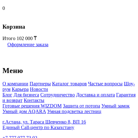
0
Корзина
Итого
102 000
Оформление заказа
Меню
О компании
Партнеры
Каталог товаров
Частые вопросы
Шоу-
рум
Карьера
Новости
Блог
Для бизнеса
Сотрудничество
Доставка и оплата
Гарантия
и возврат
Контакты
Готовые решения WIZDOM
Защита от потопа
Умный замок
Умный дом AQARA
Умная подсветка лестниц
г.Астана, ул. Тараса Шевченко 8, ВП 16
Единый Call-центр по Казахстану
+7 777 077 73 02