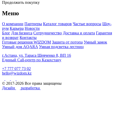
Продолжить покупку
Меню
О компании
Партнеры
Каталог товаров
Частые вопросы
Шоу-
рум
Карьера
Новости
Блог
Для бизнеса
Сотрудничество
Доставка и оплата
Гарантия
и возврат
Контакты
Готовые решения WIZDOM
Защита от потопа
Умный замок
Умный дом AQARA
Умная подсветка лестниц
г.Астана, ул. Тараса Шевченко 8, ВП 16
Единый Call-центр по Казахстану
+7 777 077 73 02
hello@wizdom.kz
© 2017-2026 Все права защищены
Дизайн
разработка