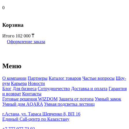
0
Корзина
Итого
102 000
Оформление заказа
Меню
О компании
Партнеры
Каталог товаров
Частые вопросы
Шоу-
рум
Карьера
Новости
Блог
Для бизнеса
Сотрудничество
Доставка и оплата
Гарантия
и возврат
Контакты
Готовые решения WIZDOM
Защита от потопа
Умный замок
Умный дом AQARA
Умная подсветка лестниц
г.Астана, ул. Тараса Шевченко 8, ВП 16
Единый Call-центр по Казахстану
+7 777 077 73 02