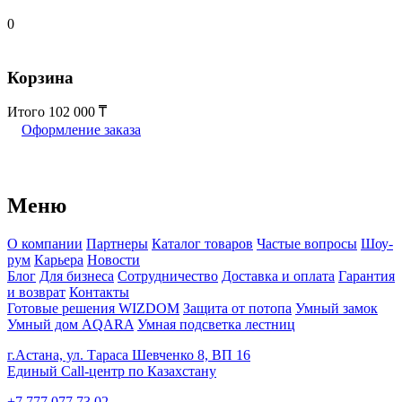
0
Корзина
Итого
102 000
Оформление заказа
Меню
О компании
Партнеры
Каталог товаров
Частые вопросы
Шоу-
рум
Карьера
Новости
Блог
Для бизнеса
Сотрудничество
Доставка и оплата
Гарантия
и возврат
Контакты
Готовые решения WIZDOM
Защита от потопа
Умный замок
Умный дом AQARA
Умная подсветка лестниц
г.Астана, ул. Тараса Шевченко 8, ВП 16
Единый Call-центр по Казахстану
+7 777 077 73 02