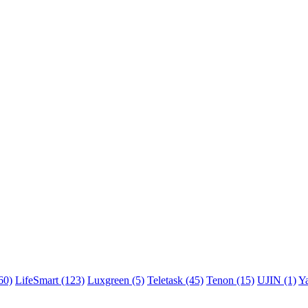
60)
LifeSmart
(123)
Luxgreen
(5)
Teletask
(45)
Tenon
(15)
UJIN
(1)
Y