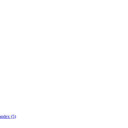
andex
(5)