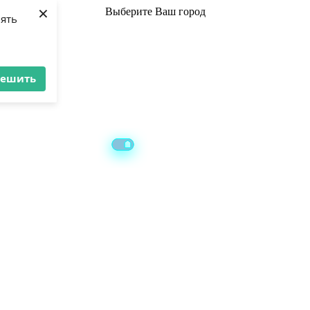
×
Выберите
Ваш город
лять
решить