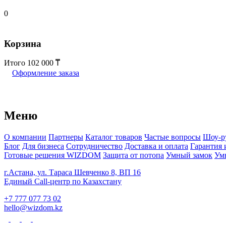
0
Корзина
Итого
102 000
Оформление заказа
Меню
О компании
Партнеры
Каталог товаров
Частые вопросы
Шоу-р
Блог
Для бизнеса
Сотрудничество
Доставка и оплата
Гарантия 
Готовые решения WIZDOM
Защита от потопа
Умный замок
Ум
г.Астана, ул. Тараса Шевченко 8, ВП 16
Единый Call-центр по Казахстану
+7 777 077 73 02
hello@wizdom.kz