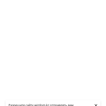
×
Разрешите сайту wizdom.kz отправлять вам