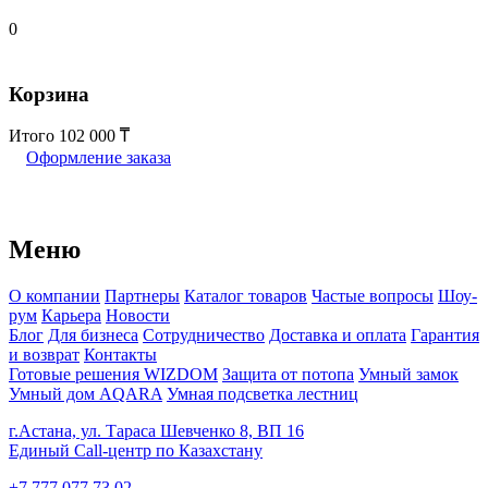
0
Корзина
Итого
102 000
Оформление заказа
Меню
О компании
Партнеры
Каталог товаров
Частые вопросы
Шоу-
рум
Карьера
Новости
Блог
Для бизнеса
Сотрудничество
Доставка и оплата
Гарантия
и возврат
Контакты
Готовые решения WIZDOM
Защита от потопа
Умный замок
Умный дом AQARA
Умная подсветка лестниц
г.Астана, ул. Тараса Шевченко 8, ВП 16
Единый Call-центр по Казахстану
+7 777 077 73 02