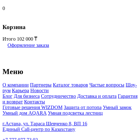
0
Корзина
Итого
102 000
Оформление заказа
Меню
О компании
Партнеры
Каталог товаров
Частые вопросы
Шоу-
рум
Карьера
Новости
Блог
Для бизнеса
Сотрудничество
Доставка и оплата
Гарантия
и возврат
Контакты
Готовые решения WIZDOM
Защита от потопа
Умный замок
Умный дом AQARA
Умная подсветка лестниц
г.Астана, ул. Тараса Шевченко 8, ВП 16
Единый Call-центр по Казахстану
+7 777 077 73 02