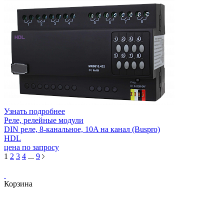
Узнать подробнее
Реле, релейные модули
DIN реле, 8-канальное, 10A на канал (Buspro)
HDL
цена по запросу
1
2
3
4
...
9
Корзина