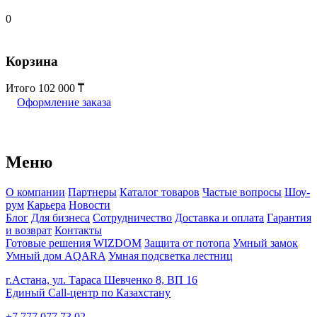
0
Корзина
Итого
102 000
Оформление заказа
Меню
О компании
Партнеры
Каталог товаров
Частые вопросы
Шоу-
рум
Карьера
Новости
Блог
Для бизнеса
Сотрудничество
Доставка и оплата
Гарантия
и возврат
Контакты
Готовые решения WIZDOM
Защита от потопа
Умный замок
Умный дом AQARA
Умная подсветка лестниц
г.Астана, ул. Тараса Шевченко 8, ВП 16
Единый Call-центр по Казахстану
+7 777 077 73 02