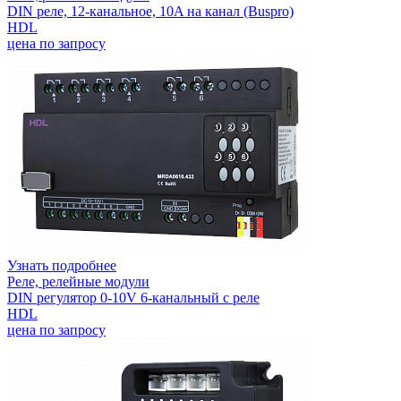
DIN реле, 12-канальное, 10A на канал (Buspro)
HDL
цена по запросу
Узнать подробнее
Реле, релейные модули
DIN регулятор 0-10V 6-канальный с реле
HDL
цена по запросу