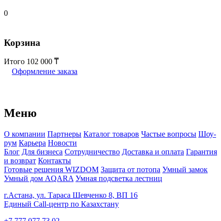
0
Корзина
Итого
102 000
Оформление заказа
Меню
О компании
Партнеры
Каталог товаров
Частые вопросы
Шоу-
рум
Карьера
Новости
Блог
Для бизнеса
Сотрудничество
Доставка и оплата
Гарантия
и возврат
Контакты
Готовые решения WIZDOM
Защита от потопа
Умный замок
Умный дом AQARA
Умная подсветка лестниц
г.Астана, ул. Тараса Шевченко 8, ВП 16
Единый Call-центр по Казахстану
+7 777 077 73 02