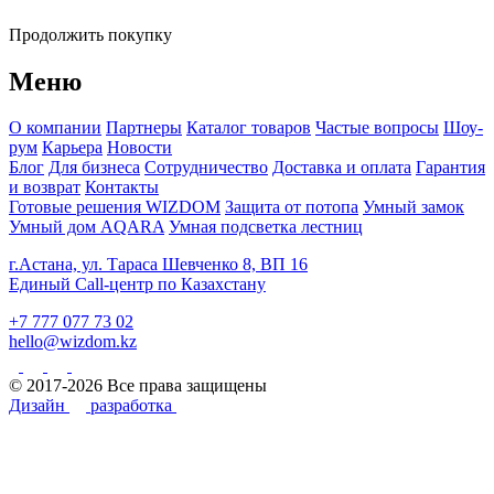
Продолжить покупку
Меню
О компании
Партнеры
Каталог товаров
Частые вопросы
Шоу-
рум
Карьера
Новости
Блог
Для бизнеса
Сотрудничество
Доставка и оплата
Гарантия
и возврат
Контакты
Готовые решения WIZDOM
Защита от потопа
Умный замок
Умный дом AQARA
Умная подсветка лестниц
г.Астана, ул. Тараса Шевченко 8, ВП 16
Единый Call-центр по Казахстану
+7 777 077 73 02
hello@wizdom.kz
© 2017-2026 Все права защищены
Дизайн
разработка