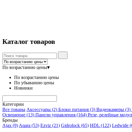
Каталог
товаров
По возрастанию цены
▾
По возрастанию цены
По убыванию цены
Новинки
Категории
Все товары
Аксессуары
(2)
Блоки питания
(3)
Видеокамеры
(3)
Освещение
(13)
Панели управления
(164)
Реле, релейные моду
Бренды
Ajax
(9)
Aqara
(53)
Ezviz
(21)
Gidrolock
(65)
HDL
(122)
Ledwide
(