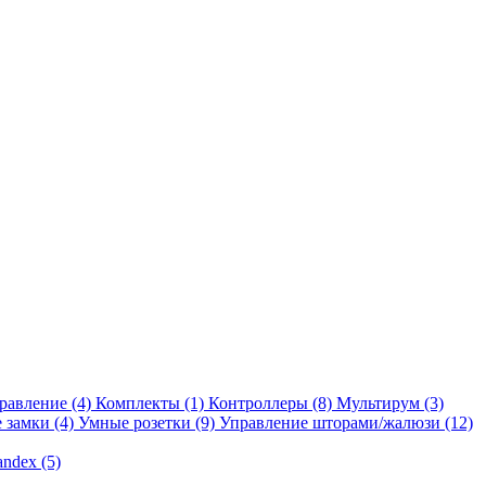
равление
(4)
Комплекты
(1)
Контроллеры
(8)
Мультирум
(3)
 замки
(4)
Умные розетки
(9)
Управление шторами/жалюзи
(12)
andex
(5)