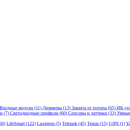
Входные модули
(11)
Диммеры
(13)
Защита от потопа
(65)
ИК-уп
ли
(7)
Светодиодные профили
(60)
Сенсоры и датчики
(33)
Умные
60)
LifeSmart
(122)
Luxgreen
(5)
Teletask
(45)
Tenon
(15)
UJIN
(1)
Y