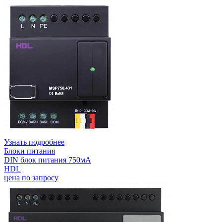
Узнать подробнее
Блоки питания
DIN блок питания 750мА
HDL
цена по запросу