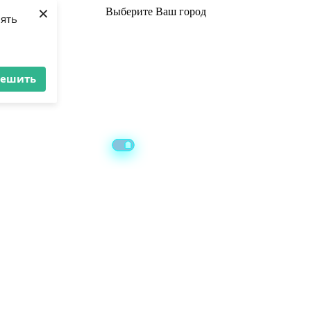
×
Выберите
Ваш город
лять
решить