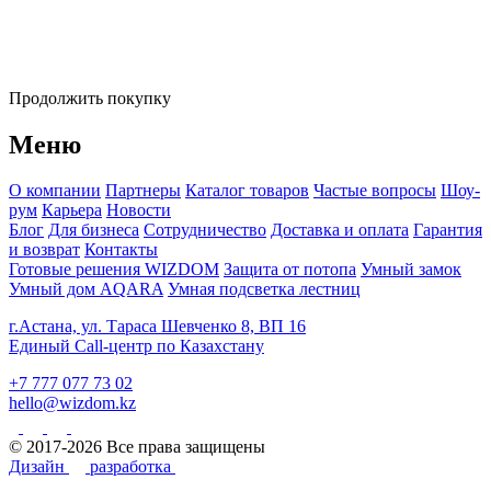
Продолжить покупку
Меню
О компании
Партнеры
Каталог товаров
Частые вопросы
Шоу-
рум
Карьера
Новости
Блог
Для бизнеса
Сотрудничество
Доставка и оплата
Гарантия
и возврат
Контакты
Готовые решения WIZDOM
Защита от потопа
Умный замок
Умный дом AQARA
Умная подсветка лестниц
г.Астана, ул. Тараса Шевченко 8, ВП 16
Единый Call-центр по Казахстану
+7 777 077 73 02
hello@wizdom.kz
© 2017-2026 Все права защищены
Дизайн
разработка