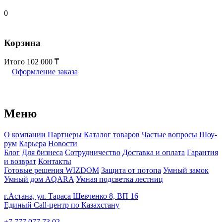
0
Корзина
Итого
102 000
Оформление заказа
Меню
О компании
Партнеры
Каталог товаров
Частые вопросы
Шоу-
рум
Карьера
Новости
Блог
Для бизнеса
Сотрудничество
Доставка и оплата
Гарантия
и возврат
Контакты
Готовые решения WIZDOM
Защита от потопа
Умный замок
Умный дом AQARA
Умная подсветка лестниц
г.Астана, ул. Тараса Шевченко 8, ВП 16
Единый Call-центр по Казахстану
+7 777 077 73 02