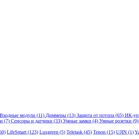
Входные модули
(11)
Диммеры
(13)
Защита от потопа
(65)
ИК-уп
ли
(7)
Сенсоры и датчики
(33)
Умные замки
(4)
Умные розетки
(9)
60)
LifeSmart
(123)
Luxgreen
(5)
Teletask
(45)
Tenon
(15)
UJIN
(1)
Y