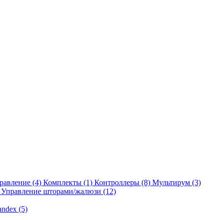
равление
(4)
Комплекты
(1)
Контроллеры
(8)
Мультирум
(3)
Управление шторами/жалюзи
(12)
andex
(5)