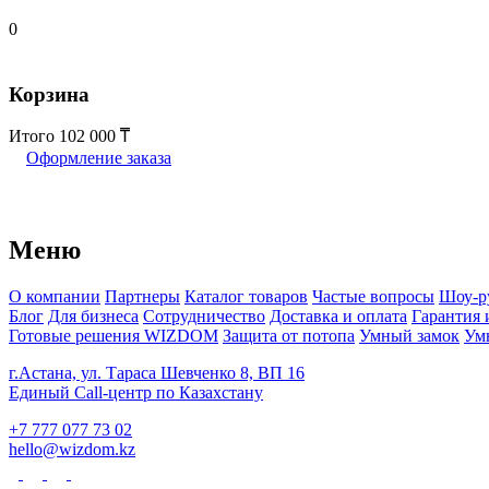
0
Корзина
Итого
102 000
Оформление заказа
Меню
О компании
Партнеры
Каталог товаров
Частые вопросы
Шоу-р
Блог
Для бизнеса
Сотрудничество
Доставка и оплата
Гарантия 
Готовые решения WIZDOM
Защита от потопа
Умный замок
Ум
г.Астана, ул. Тараса Шевченко 8, ВП 16
Единый Call-центр по Казахстану
+7 777 077 73 02
hello@wizdom.kz