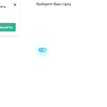
×
Выберите
Ваш город
лять
решить