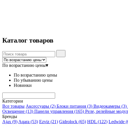
Каталог
товаров
По возрастанию цены
▾
По возрастанию цены
По убыванию цены
Новинки
Категории
Все товары
Аксессуары
(2)
Блоки питания
(3)
Видеокамеры
(3)
Освещение
(13)
Панели управления
(165)
Реле, релейные моду
Бренды
Ajax
(9)
Aqara
(53)
Ezviz
(21)
Gidrolock
(65)
HDL
(122)
Ledwide
(