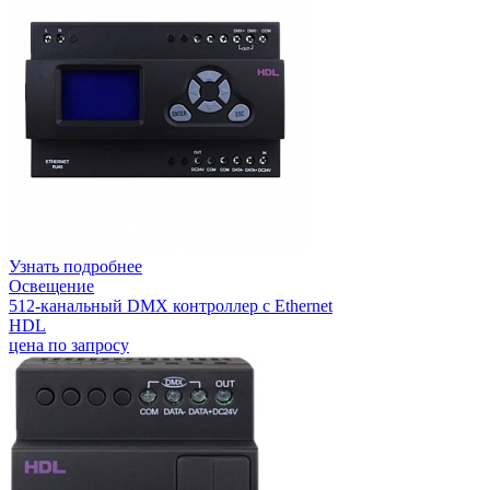
Узнать подробнее
Освещение
512-канальный DMX контроллер с Ethernet
HDL
цена по запросу