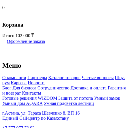
0
Корзина
Итого
102 000
Оформление заказа
Меню
О компании
Партнеры
Каталог товаров
Частые вопросы
Шоу-
рум
Карьера
Новости
Блог
Для бизнеса
Сотрудничество
Доставка и оплата
Гарантия
и возврат
Контакты
Готовые решения WIZDOM
Защита от потопа
Умный замок
Умный дом AQARA
Умная подсветка лестниц
г.Астана, ул. Тараса Шевченко 8, ВП 16
Единый Call-центр по Казахстану
+7 777 077 73 02