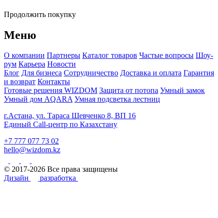
Продолжить покупку
Меню
О компании
Партнеры
Каталог товаров
Частые вопросы
Шоу-
рум
Карьера
Новости
Блог
Для бизнеса
Сотрудничество
Доставка и оплата
Гарантия
и возврат
Контакты
Готовые решения WIZDOM
Защита от потопа
Умный замок
Умный дом AQARA
Умная подсветка лестниц
г.Астана, ул. Тараса Шевченко 8, ВП 16
Единый Call-центр по Казахстану
+7 777 077 73 02
hello@wizdom.kz
© 2017-2026 Все права защищены
Дизайн
разработка