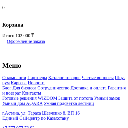
0
Корзина
Итого
102 000
Оформление заказа
Меню
О компании
Партнеры
Каталог товаров
Частые вопросы
Шоу-
рум
Карьера
Новости
Блог
Для бизнеса
Сотрудничество
Доставка и оплата
Гарантия
и возврат
Контакты
Готовые решения WIZDOM
Защита от потопа
Умный замок
Умный дом AQARA
Умная подсветка лестниц
г.Астана, ул. Тараса Шевченко 8, ВП 16
Единый Call-центр по Казахстану
+7 777 077 73 02