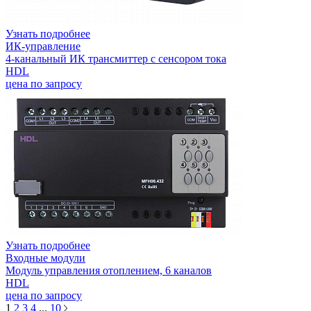
Узнать подробнее
ИК-управление
4-канальный ИК трансмиттер с сенсором тока
HDL
цена по запросу
Узнать подробнее
Входные модули
Модуль управления отоплением, 6 каналов
HDL
цена по запросу
1
2
3
4
...
10