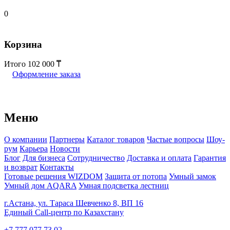
0
Корзина
Итого
102 000
Оформление заказа
Меню
О компании
Партнеры
Каталог товаров
Частые вопросы
Шоу-
рум
Карьера
Новости
Блог
Для бизнеса
Сотрудничество
Доставка и оплата
Гарантия
и возврат
Контакты
Готовые решения WIZDOM
Защита от потопа
Умный замок
Умный дом AQARA
Умная подсветка лестниц
г.Астана, ул. Тараса Шевченко 8, ВП 16
Единый Call-центр по Казахстану
+7 777 077 73 02