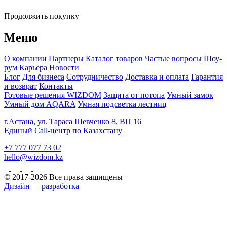
Продолжить покупку
Меню
О компании
Партнеры
Каталог товаров
Частые вопросы
Шоу-
рум
Карьера
Новости
Блог
Для бизнеса
Сотрудничество
Доставка и оплата
Гарантия
и возврат
Контакты
Готовые решения WIZDOM
Защита от потопа
Умный замок
Умный дом AQARA
Умная подсветка лестниц
г.Астана, ул. Тараса Шевченко 8, ВП 16
Единый Call-центр по Казахстану
+7 777 077 73 02
hello@wizdom.kz
© 2017-2026 Все права защищены
Дизайн
разработка