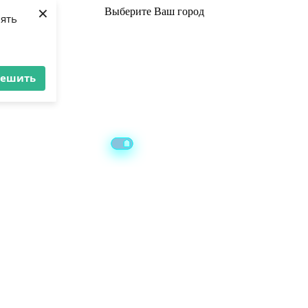
×
Выберите
Ваш город
лять
решить