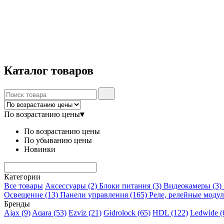
Каталог
товаров
По возрастанию цены
▾
По возрастанию цены
По убыванию цены
Новинки
Категории
Все товары
Аксессуары
(2)
Блоки питания
(3)
Видеокамеры
(3)
Освещение
(13)
Панели управления
(165)
Реле, релейные моду
Бренды
Ajax
(9)
Aqara
(53)
Ezviz
(21)
Gidrolock
(65)
HDL
(122)
Ledwide
(