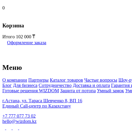
0
Корзина
Итого
102 000
Оформление заказа
Меню
О компании
Партнеры
Каталог товаров
Частые вопросы
Шоу-р
Блог
Для бизнеса
Сотрудничество
Доставка и оплата
Гарантия 
Готовые решения WIZDOM
Защита от потопа
Умный замок
Ум
г.Астана, ул. Тараса Шевченко 8, ВП 16
Единый Call-центр по Казахстану
+7 777 077 73 02
hello@wizdom.kz