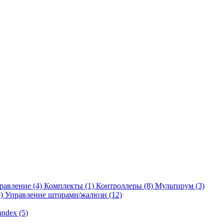
равление
(4)
Комплекты
(1)
Контроллеры
(8)
Мультирум
(3)
)
Управление шторами/жалюзи
(12)
andex
(5)