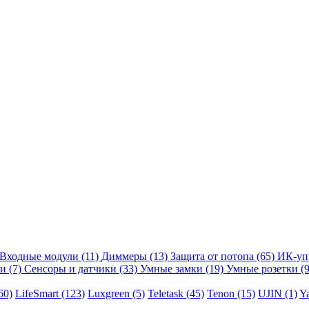
Входные модули
(11)
Диммеры
(13)
Защита от потопа
(65)
ИК-уп
ли
(7)
Сенсоры и датчики
(33)
Умные замки
(19)
Умные розетки
(9
60)
LifeSmart
(123)
Luxgreen
(5)
Teletask
(45)
Tenon
(15)
UJIN
(1)
Y