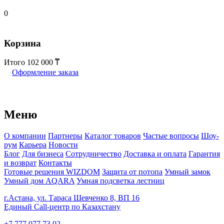
0
Корзина
Итого
102 000
Оформление заказа
Меню
О компании
Партнеры
Каталог товаров
Частые вопросы
Шоу-
рум
Карьера
Новости
Блог
Для бизнеса
Сотрудничество
Доставка и оплата
Гарантия
и возврат
Контакты
Готовые решения WIZDOM
Защита от потопа
Умный замок
Умный дом AQARA
Умная подсветка лестниц
г.Астана, ул. Тараса Шевченко 8, ВП 16
Единый Call-центр по Казахстану
+7 777 077 73 02