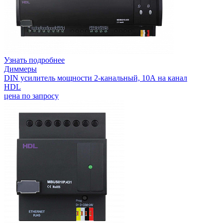
Узнать подробнее
Диммеры
DIN усилитель мощности 2-канальный, 10А на канал
HDL
цена по запросу