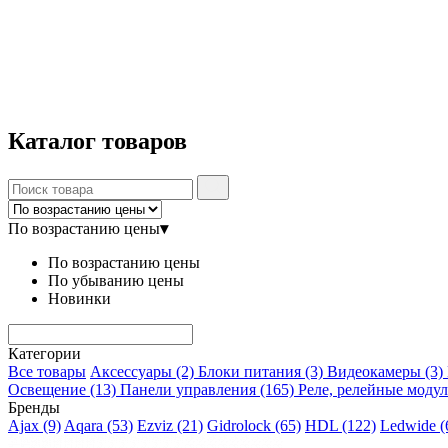
Каталог
товаров
По возрастанию цены
▾
По возрастанию цены
По убыванию цены
Новинки
Категории
Все товары
Аксессуары
(2)
Блоки питания
(3)
Видеокамеры
(3)
Освещение
(13)
Панели управления
(165)
Реле, релейные моду
Бренды
Ajax
(9)
Aqara
(53)
Ezviz
(21)
Gidrolock
(65)
HDL
(122)
Ledwide
(