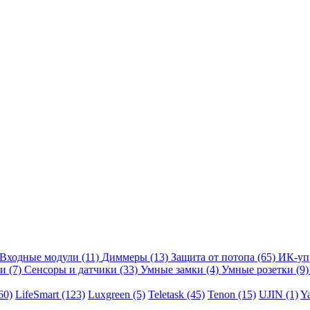
Входные модули
(11)
Диммеры
(13)
Защита от потопа
(65)
ИК-уп
ли
(7)
Сенсоры и датчики
(33)
Умные замки
(4)
Умные розетки
(9)
60)
LifeSmart
(123)
Luxgreen
(5)
Teletask
(45)
Tenon
(15)
UJIN
(1)
Y