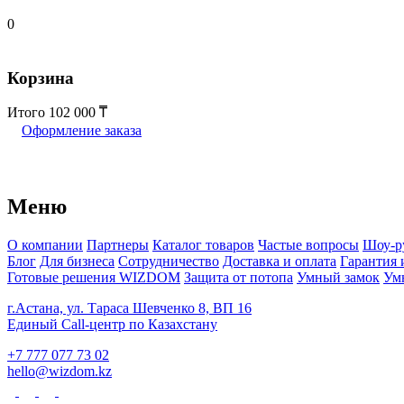
0
Корзина
Итого
102 000
Оформление заказа
Меню
О компании
Партнеры
Каталог товаров
Частые вопросы
Шоу-р
Блог
Для бизнеса
Сотрудничество
Доставка и оплата
Гарантия 
Готовые решения WIZDOM
Защита от потопа
Умный замок
Ум
г.Астана, ул. Тараса Шевченко 8, ВП 16
Единый Call-центр по Казахстану
+7 777 077 73 02
hello@wizdom.kz