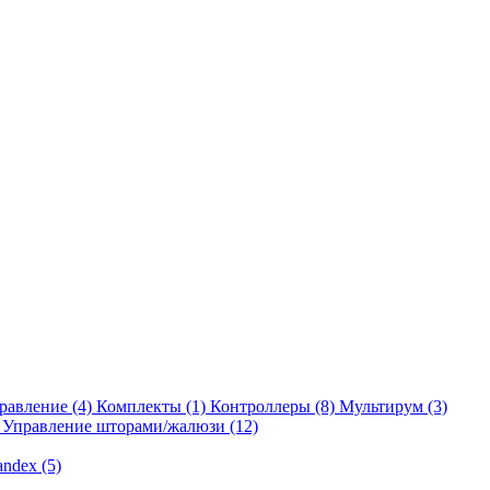
равление
(4)
Комплекты
(1)
Контроллеры
(8)
Мультирум
(3)
Управление шторами/жалюзи
(12)
andex
(5)