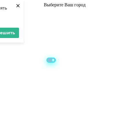
×
Выберите
Ваш город
лять
решить