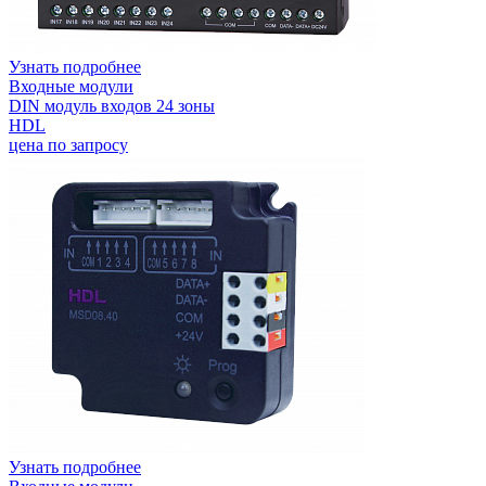
Узнать подробнее
Входные модули
DIN модуль входов 24 зоны
HDL
цена по запросу
Узнать подробнее