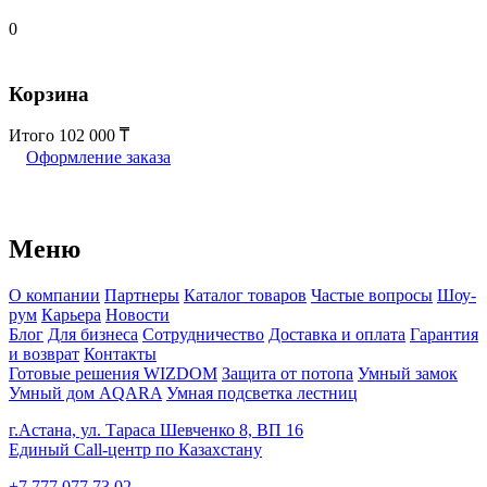
0
Корзина
Итого
102 000
Оформление заказа
Меню
О компании
Партнеры
Каталог товаров
Частые вопросы
Шоу-
рум
Карьера
Новости
Блог
Для бизнеса
Сотрудничество
Доставка и оплата
Гарантия
и возврат
Контакты
Готовые решения WIZDOM
Защита от потопа
Умный замок
Умный дом AQARA
Умная подсветка лестниц
г.Астана, ул. Тараса Шевченко 8, ВП 16
Единый Call-центр по Казахстану
+7 777 077 73 02