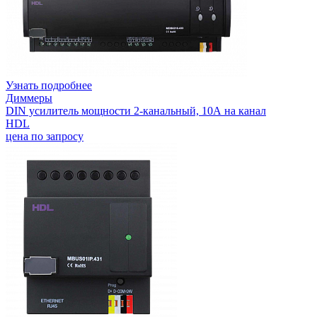
Узнать подробнее
Диммеры
DIN усилитель мощности 2-канальный, 10А на канал
HDL
цена по запросу