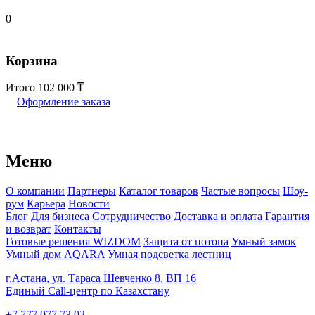
0
Корзина
Итого
102 000
Оформление заказа
Меню
О компании
Партнеры
Каталог товаров
Частые вопросы
Шоу-
рум
Карьера
Новости
Блог
Для бизнеса
Сотрудничество
Доставка и оплата
Гарантия
и возврат
Контакты
Готовые решения WIZDOM
Защита от потопа
Умный замок
Умный дом AQARA
Умная подсветка лестниц
г.Астана, ул. Тараса Шевченко 8, ВП 16
Единый Call-центр по Казахстану
+7 777 077 73 02