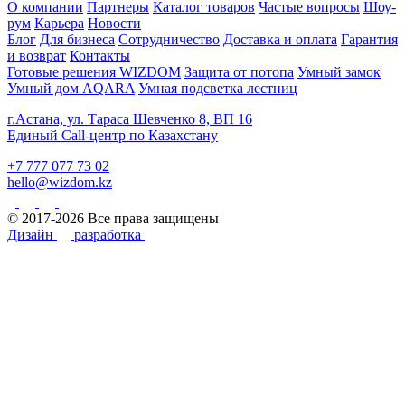
О компании
Партнеры
Каталог товаров
Частые вопросы
Шоу-
рум
Карьера
Новости
Блог
Для бизнеса
Сотрудничество
Доставка и оплата
Гарантия
и возврат
Контакты
Готовые решения WIZDOM
Защита от потопа
Умный замок
Умный дом AQARA
Умная подсветка лестниц
г.Астана, ул. Тараса Шевченко 8, ВП 16
Единый Call-центр по Казахстану
+7 777 077 73 02
hello@wizdom.kz
© 2017-2026 Все права защищены
Дизайн
разработка