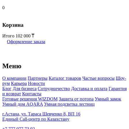
0
Корзина
Итого
102 000
Оформление заказа
Меню
О компании
Партнеры
Каталог товаров
Частые вопросы
Шоу-
рум
Карьера
Новости
Блог
Для бизнеса
Сотрудничество
Доставка и оплата
Гарантия
и возврат
Контакты
Готовые решения WIZDOM
Защита от потопа
Умный замок
Умный дом AQARA
Умная подсветка лестниц
г.Астана, ул. Тараса Шевченко 8, ВП 16
Единый Call-центр по Казахстану
+7 777 077 73 02