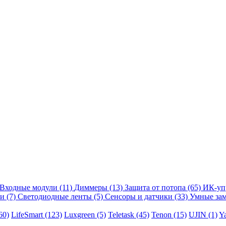
Входные модули
(11)
Диммеры
(13)
Защита от потопа
(65)
ИК-уп
ли
(7)
Светодиодные ленты
(5)
Сенсоры и датчики
(33)
Умные за
60)
LifeSmart
(123)
Luxgreen
(5)
Teletask
(45)
Tenon
(15)
UJIN
(1)
Y