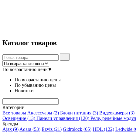
Каталог
товаров
По возрастанию цены
▾
По возрастанию цены
По убыванию цены
Новинки
Категории
Все товары
Аксессуары
(2)
Блоки питания
(3)
Видеокамеры
(3)
Освещение
(13)
Панели управления
(120)
Реле, релейные моду
Бренды
Ajax
(9)
Aqara
(53)
Ezviz
(21)
Gidrolock
(65)
HDL
(122)
Ledwide
(