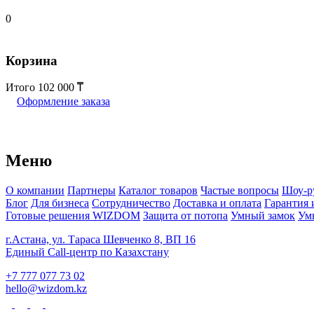
0
Корзина
Итого
102 000
Оформление заказа
Меню
О компании
Партнеры
Каталог товаров
Частые вопросы
Шоу-р
Блог
Для бизнеса
Сотрудничество
Доставка и оплата
Гарантия 
Готовые решения WIZDOM
Защита от потопа
Умный замок
Ум
г.Астана, ул. Тараса Шевченко 8, ВП 16
Единый Call-центр по Казахстану
+7 777 077 73 02
hello@wizdom.kz