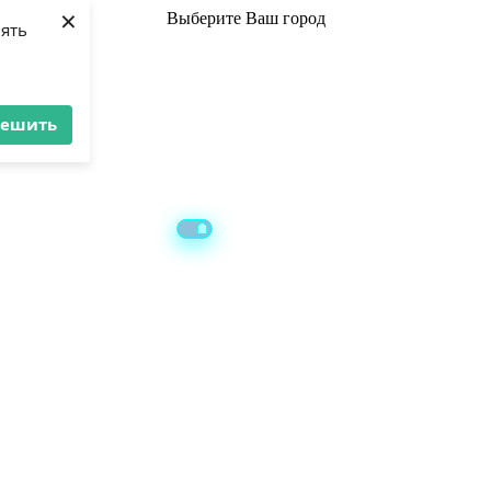
×
Выберите
Ваш город
лять
решить