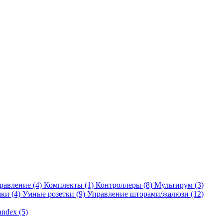
равление
(4)
Комплекты
(1)
Контроллеры
(8)
Мультирум
(3)
мки
(4)
Умные розетки
(9)
Управление шторами/жалюзи
(12)
andex
(5)