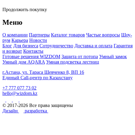
Продолжить покупку
Меню
О компании
Партнеры
Каталог товаров
Частые вопросы
Шоу-
рум
Карьера
Новости
Блог
Для бизнеса
Сотрудничество
Доставка и оплата
Гарантия
и возврат
Контакты
Готовые решения WIZDOM
Защита от потопа
Умный замок
Умный дом AQARA
Умная подсветка лестниц
г.Астана, ул. Тараса Шевченко 8, ВП 16
Единый Call-центр по Казахстану
+7 777 077 73 02
hello@wizdom.kz
© 2017-2026 Все права защищены
Дизайн
разработка