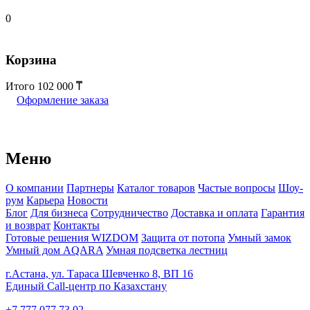
0
Корзина
Итого
102 000
Оформление заказа
Меню
О компании
Партнеры
Каталог товаров
Частые вопросы
Шоу-
рум
Карьера
Новости
Блог
Для бизнеса
Сотрудничество
Доставка и оплата
Гарантия
и возврат
Контакты
Готовые решения WIZDOM
Защита от потопа
Умный замок
Умный дом AQARA
Умная подсветка лестниц
г.Астана, ул. Тараса Шевченко 8, ВП 16
Единый Call-центр по Казахстану
+7 777 077 73 02