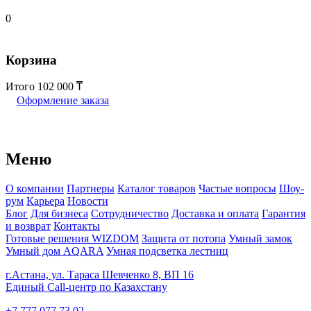
0
Корзина
Итого
102 000
Оформление заказа
Меню
О компании
Партнеры
Каталог товаров
Частые вопросы
Шоу-
рум
Карьера
Новости
Блог
Для бизнеса
Сотрудничество
Доставка и оплата
Гарантия
и возврат
Контакты
Готовые решения WIZDOM
Защита от потопа
Умный замок
Умный дом AQARA
Умная подсветка лестниц
г.Астана, ул. Тараса Шевченко 8, ВП 16
Единый Call-центр по Казахстану
+7 777 077 73 02