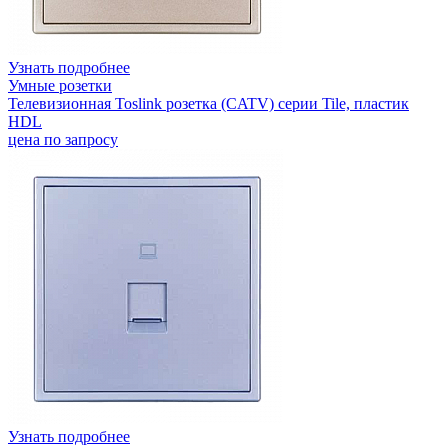
Узнать подробнее
Умные розетки
Телевизионная Toslink розетка (CATV) серии Tile, пластик
HDL
цена по запросу
Узнать подробнее