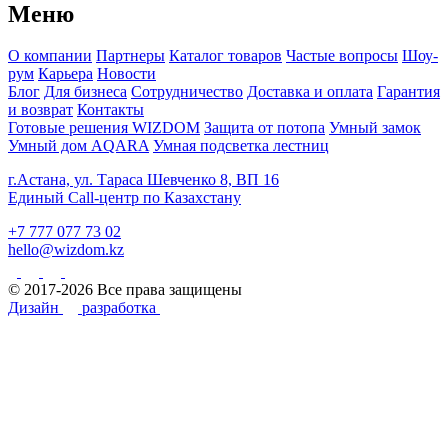
Меню
О компании
Партнеры
Каталог товаров
Частые вопросы
Шоу-
рум
Карьера
Новости
Блог
Для бизнеса
Сотрудничество
Доставка и оплата
Гарантия
и возврат
Контакты
Готовые решения WIZDOM
Защита от потопа
Умный замок
Умный дом AQARA
Умная подсветка лестниц
г.Астана, ул. Тараса Шевченко 8, ВП 16
Единый Call-центр по Казахстану
+7 777 077 73 02
hello@wizdom.kz
© 2017-2026 Все права защищены
Дизайн
разработка