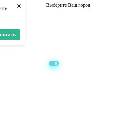
×
Выберите
Ваш город
лять
решить