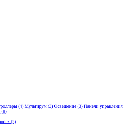
троллеры
(4)
Мультирум
(3)
Освещение
(3)
Панели управления
и
(8)
andex
(5)