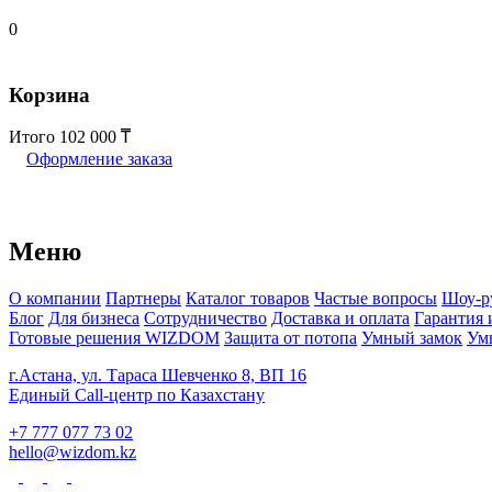
0
Корзина
Итого
102 000
Оформление заказа
Меню
О компании
Партнеры
Каталог товаров
Частые вопросы
Шоу-р
Блог
Для бизнеса
Сотрудничество
Доставка и оплата
Гарантия 
Готовые решения WIZDOM
Защита от потопа
Умный замок
Ум
г.Астана, ул. Тараса Шевченко 8, ВП 16
Единый Call-центр по Казахстану
+7 777 077 73 02
hello@wizdom.kz