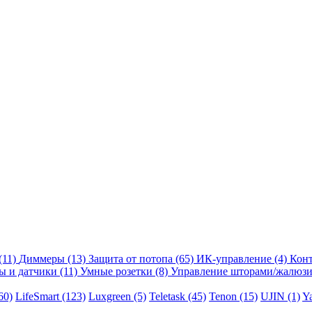
(11)
Диммеры
(13)
Защита от потопа
(65)
ИК-управление
(4)
Кон
ы и датчики
(11)
Умные розетки
(8)
Управление шторами/жалюз
60)
LifeSmart
(123)
Luxgreen
(5)
Teletask
(45)
Tenon
(15)
UJIN
(1)
Y