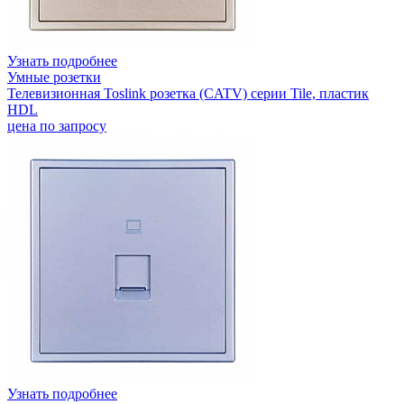
Узнать подробнее
Умные розетки
Телевизионная Toslink розетка (CATV) серии Tile, пластик
HDL
цена по запросу
Узнать подробнее