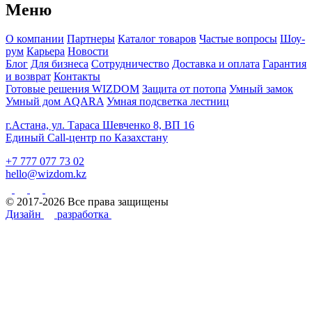
Меню
О компании
Партнеры
Каталог товаров
Частые вопросы
Шоу-
рум
Карьера
Новости
Блог
Для бизнеса
Сотрудничество
Доставка и оплата
Гарантия
и возврат
Контакты
Готовые решения WIZDOM
Защита от потопа
Умный замок
Умный дом AQARA
Умная подсветка лестниц
г.Астана, ул. Тараса Шевченко 8, ВП 16
Единый Call-центр по Казахстану
+7 777 077 73 02
hello@wizdom.kz
© 2017-2026 Все права защищены
Дизайн
разработка