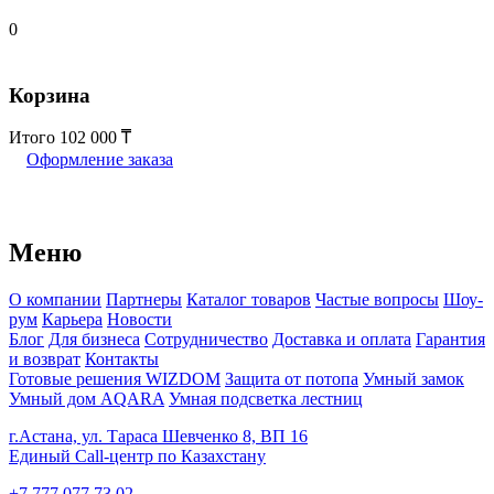
0
Корзина
Итого
102 000
Оформление заказа
Меню
О компании
Партнеры
Каталог товаров
Частые вопросы
Шоу-
рум
Карьера
Новости
Блог
Для бизнеса
Сотрудничество
Доставка и оплата
Гарантия
и возврат
Контакты
Готовые решения WIZDOM
Защита от потопа
Умный замок
Умный дом AQARA
Умная подсветка лестниц
г.Астана, ул. Тараса Шевченко 8, ВП 16
Единый Call-центр по Казахстану
+7 777 077 73 02