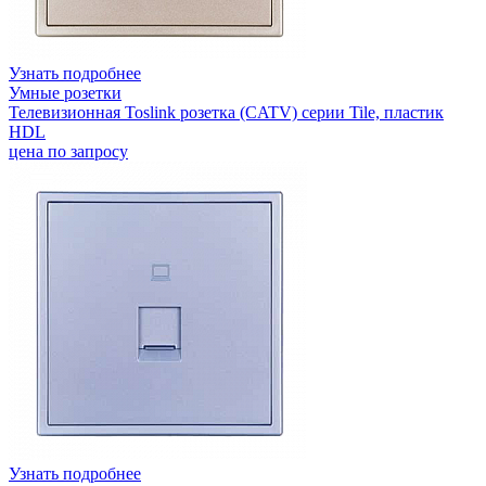
Узнать подробнее
Умные розетки
Телевизионная Toslink розетка (CATV) серии Tile, пластик
HDL
цена по запросу
Узнать подробнее