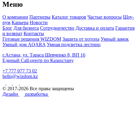
Меню
О компании
Партнеры
Каталог товаров
Частые вопросы
Шоу-
рум
Карьера
Новости
Блог
Для бизнеса
Сотрудничество
Доставка и оплата
Гарантия
и возврат
Контакты
Готовые решения WIZDOM
Защита от потопа
Умный замок
Умный дом AQARA
Умная подсветка лестниц
г.Астана, ул. Тараса Шевченко 8, ВП 16
Единый Call-центр по Казахстану
+7 777 077 73 02
hello@wizdom.kz
© 2017-2026 Все права защищены
Дизайн
разработка