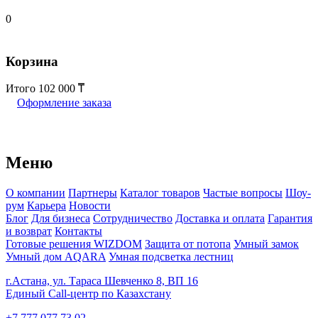
0
Корзина
Итого
102 000
Оформление заказа
Меню
О компании
Партнеры
Каталог товаров
Частые вопросы
Шоу-
рум
Карьера
Новости
Блог
Для бизнеса
Сотрудничество
Доставка и оплата
Гарантия
и возврат
Контакты
Готовые решения WIZDOM
Защита от потопа
Умный замок
Умный дом AQARA
Умная подсветка лестниц
г.Астана, ул. Тараса Шевченко 8, ВП 16
Единый Call-центр по Казахстану
+7 777 077 73 02