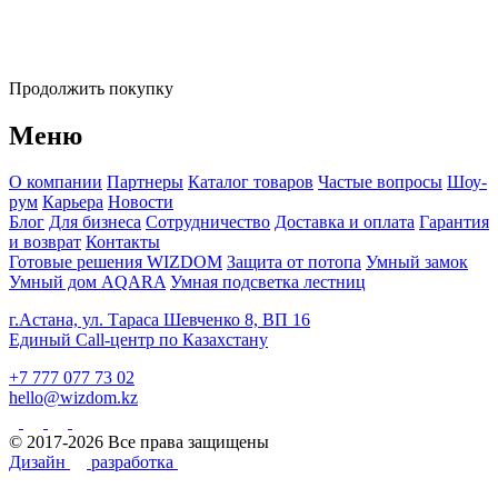
Продолжить покупку
Меню
О компании
Партнеры
Каталог товаров
Частые вопросы
Шоу-
рум
Карьера
Новости
Блог
Для бизнеса
Сотрудничество
Доставка и оплата
Гарантия
и возврат
Контакты
Готовые решения WIZDOM
Защита от потопа
Умный замок
Умный дом AQARA
Умная подсветка лестниц
г.Астана, ул. Тараса Шевченко 8, ВП 16
Единый Call-центр по Казахстану
+7 777 077 73 02
hello@wizdom.kz
© 2017-2026 Все права защищены
Дизайн
разработка