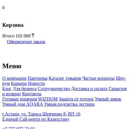
0
Корзина
Итого
102 000
Оформление заказа
Меню
О компании
Партнеры
Каталог товаров
Частые вопросы
Шоу-
рум
Карьера
Новости
Блог
Для бизнеса
Сотрудничество
Доставка и оплата
Гарантия
и возврат
Контакты
Готовые решения WIZDOM
Защита от потопа
Умный замок
Умный дом AQARA
Умная подсветка лестниц
г.Астана, ул. Тараса Шевченко 8, ВП 16
Единый Call-центр по Казахстану
+7 777 077 73 02