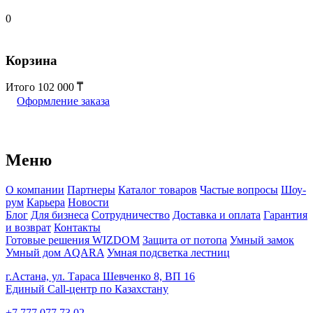
0
Корзина
Итого
102 000
Оформление заказа
Меню
О компании
Партнеры
Каталог товаров
Частые вопросы
Шоу-
рум
Карьера
Новости
Блог
Для бизнеса
Сотрудничество
Доставка и оплата
Гарантия
и возврат
Контакты
Готовые решения WIZDOM
Защита от потопа
Умный замок
Умный дом AQARA
Умная подсветка лестниц
г.Астана, ул. Тараса Шевченко 8, ВП 16
Единый Call-центр по Казахстану
+7 777 077 73 02