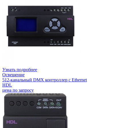
Узнать подробнее
Освещение
512-канальный DMX контроллер с Ethernet
HDL
цена по запросу