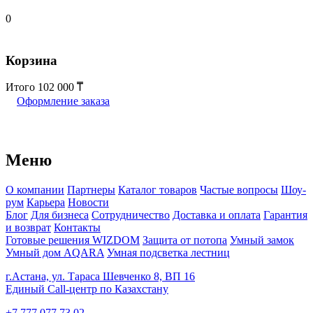
0
Корзина
Итого
102 000
Оформление заказа
Меню
О компании
Партнеры
Каталог товаров
Частые вопросы
Шоу-
рум
Карьера
Новости
Блог
Для бизнеса
Сотрудничество
Доставка и оплата
Гарантия
и возврат
Контакты
Готовые решения WIZDOM
Защита от потопа
Умный замок
Умный дом AQARA
Умная подсветка лестниц
г.Астана, ул. Тараса Шевченко 8, ВП 16
Единый Call-центр по Казахстану
+7 777 077 73 02