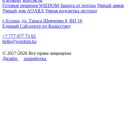
и возврат
Контакты
Готовые решения WIZDOM
Защита от потопа
Умный замок
Умный дом AQARA
Умная подсветка лестниц
г.Астана, ул. Тараса Шевченко 8, ВП 16
Единый Call-центр по Казахстану
+7 777 077 73 02
hello@wizdom.kz
© 2017-2026 Все права защищены
Дизайн
разработка