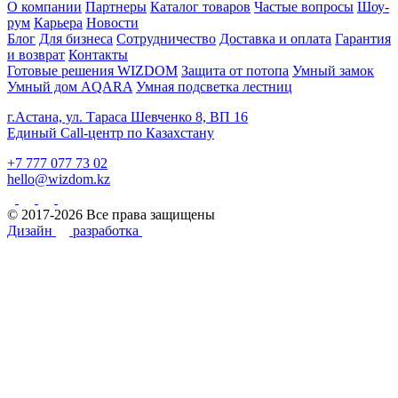
О компании
Партнеры
Каталог товаров
Частые вопросы
Шоу-
рум
Карьера
Новости
Блог
Для бизнеса
Сотрудничество
Доставка и оплата
Гарантия
и возврат
Контакты
Готовые решения WIZDOM
Защита от потопа
Умный замок
Умный дом AQARA
Умная подсветка лестниц
г.Астана, ул. Тараса Шевченко 8, ВП 16
Единый Call-центр по Казахстану
+7 777 077 73 02
hello@wizdom.kz
© 2017-2026 Все права защищены
Дизайн
разработка