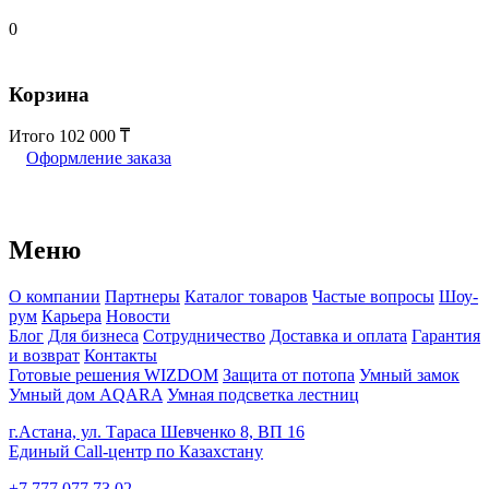
0
Корзина
Итого
102 000
Оформление заказа
Меню
О компании
Партнеры
Каталог товаров
Частые вопросы
Шоу-
рум
Карьера
Новости
Блог
Для бизнеса
Сотрудничество
Доставка и оплата
Гарантия
и возврат
Контакты
Готовые решения WIZDOM
Защита от потопа
Умный замок
Умный дом AQARA
Умная подсветка лестниц
г.Астана, ул. Тараса Шевченко 8, ВП 16
Единый Call-центр по Казахстану
+7 777 077 73 02