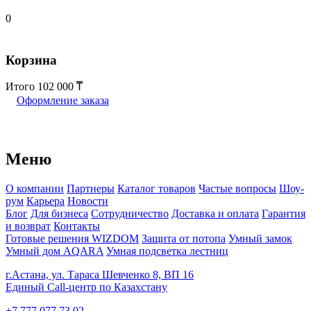
0
Корзина
Итого
102 000
Оформление заказа
Меню
О компании
Партнеры
Каталог товаров
Частые вопросы
Шоу-
рум
Карьера
Новости
Блог
Для бизнеса
Сотрудничество
Доставка и оплата
Гарантия
и возврат
Контакты
Готовые решения WIZDOM
Защита от потопа
Умный замок
Умный дом AQARA
Умная подсветка лестниц
г.Астана, ул. Тараса Шевченко 8, ВП 16
Единый Call-центр по Казахстану
+7 777 077 73 02