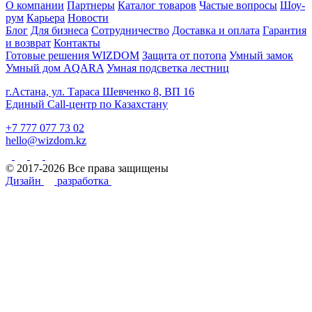
О компании
Партнеры
Каталог товаров
Частые вопросы
Шоу-
рум
Карьера
Новости
Блог
Для бизнеса
Сотрудничество
Доставка и оплата
Гарантия
и возврат
Контакты
Готовые решения WIZDOM
Защита от потопа
Умный замок
Умный дом AQARA
Умная подсветка лестниц
г.Астана, ул. Тараса Шевченко 8, ВП 16
Единый Call-центр по Казахстану
+7 777 077 73 02
hello@wizdom.kz
© 2017-2026 Все права защищены
Дизайн
разработка