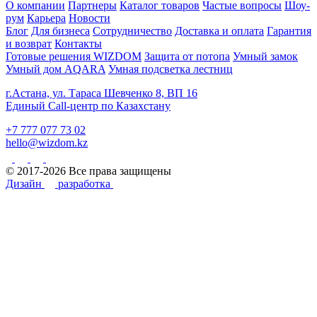
О компании
Партнеры
Каталог товаров
Частые вопросы
Шоу-
рум
Карьера
Новости
Блог
Для бизнеса
Сотрудничество
Доставка и оплата
Гарантия
и возврат
Контакты
Готовые решения WIZDOM
Защита от потопа
Умный замок
Умный дом AQARA
Умная подсветка лестниц
г.Астана, ул. Тараса Шевченко 8, ВП 16
Единый Call-центр по Казахстану
+7 777 077 73 02
hello@wizdom.kz
© 2017-2026 Все права защищены
Дизайн
разработка