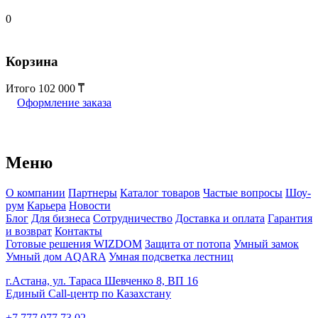
0
Корзина
Итого
102 000
Оформление заказа
Меню
О компании
Партнеры
Каталог товаров
Частые вопросы
Шоу-
рум
Карьера
Новости
Блог
Для бизнеса
Сотрудничество
Доставка и оплата
Гарантия
и возврат
Контакты
Готовые решения WIZDOM
Защита от потопа
Умный замок
Умный дом AQARA
Умная подсветка лестниц
г.Астана, ул. Тараса Шевченко 8, ВП 16
Единый Call-центр по Казахстану
+7 777 077 73 02