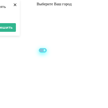
×
Выберите
Ваш город
лять
решить