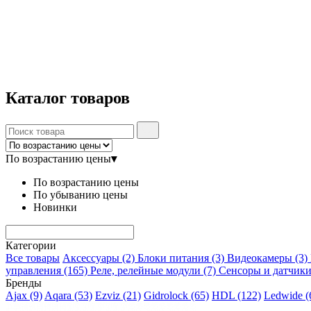
Каталог
товаров
По возрастанию цены
▾
По возрастанию цены
По убыванию цены
Новинки
Категории
Все товары
Аксессуары
(2)
Блоки питания
(3)
Видеокамеры
(3)
управления
(165)
Реле, релейные модули
(7)
Сенсоры и датчик
Бренды
Ajax
(9)
Aqara
(53)
Ezviz
(21)
Gidrolock
(65)
HDL
(122)
Ledwide
(