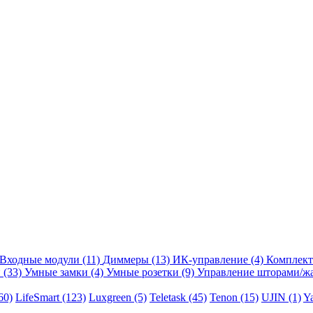
Входные модули
(11)
Диммеры
(13)
ИК-управление
(4)
Комплек
и
(33)
Умные замки
(4)
Умные розетки
(9)
Управление шторами/
60)
LifeSmart
(123)
Luxgreen
(5)
Teletask
(45)
Tenon
(15)
UJIN
(1)
Y