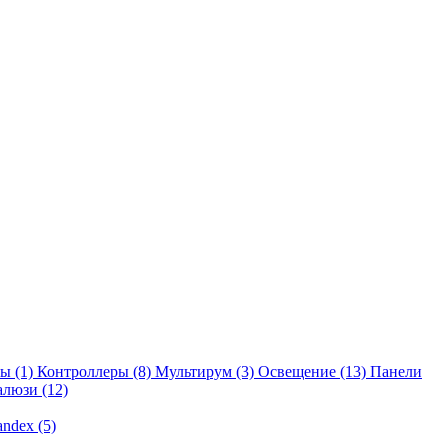
ты
(1)
Контроллеры
(8)
Мультирум
(3)
Освещение
(13)
Панели
жалюзи
(12)
andex
(5)