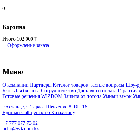
0
Корзина
Итого
102 000
Оформление заказа
Меню
О компании
Партнеры
Каталог товаров
Частые вопросы
Шоу-р
Блог
Для бизнеса
Сотрудничество
Доставка и оплата
Гарантия 
Готовые решения WIZDOM
Защита от потопа
Умный замок
Ум
г.Астана, ул. Тараса Шевченко 8, ВП 16
Единый Call-центр по Казахстану
+7 777 077 73 02
hello@wizdom.kz